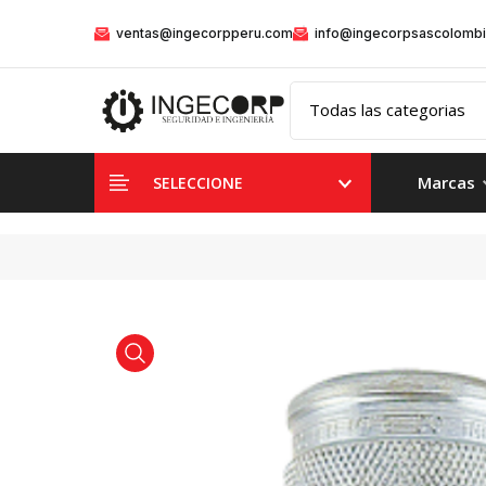
ventas@ingecorpperu.com
info@ingecorpsascolomb
Marcas
SELECCIONE
product view