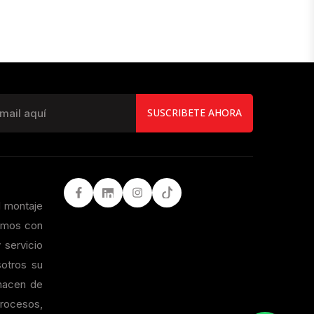
SUSCRIBETE AHORA
Facebook
LinkedIn
Instagram
Tiktok
l montaje
tamos con
 servicio
otros su
 hacen de
procesos,