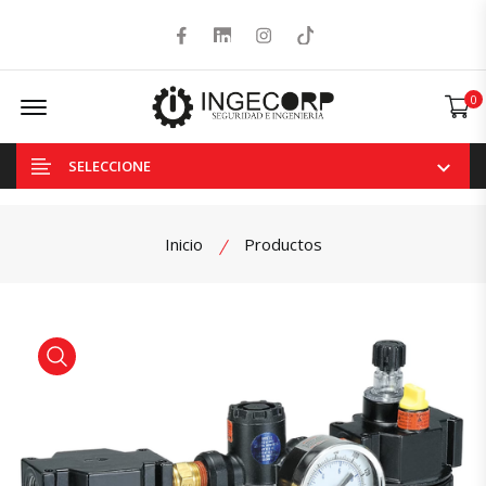
Facebook
LinkedIn
Instagram
Tiktok
Offcanvas Menu Open
0
SELECCIONE
Inicio
Productos
product view