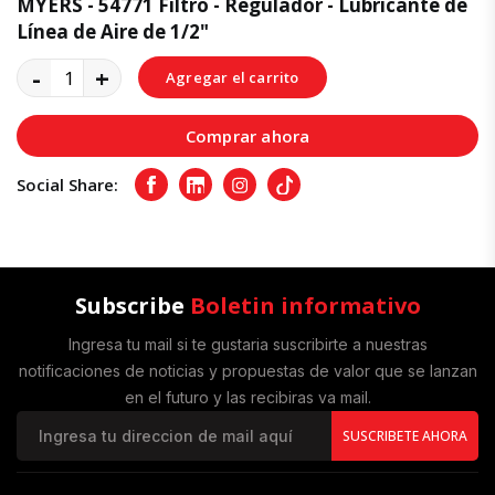
MYERS - 54771 Filtro - Regulador - Lubricante de
Línea de Aire de 1/2"
-
+
Agregar el carrito
Comprar ahora
Social Share:
Facebook
LinkedIn
Instagram
Tiktok
Subscribe
Boletin informativo
Ingresa tu mail si te gustaria suscribirte a nuestras
notificaciones de noticias y propuestas de valor que se lanzan
en el futuro y las recibiras va mail.
SUSCRIBETE AHORA