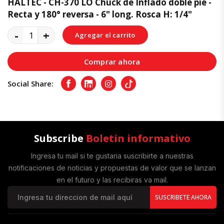
HALTEC - CH-370 LO Chuck de Inflado doble pie -
Recta y 180° reversa - 6" long. Rosca H: 1/4"
-
+
Agregar el carrito
Comprar ahora
Social Share:
Facebook
LinkedIn
Instagram
Tiktok
Subscribe
Boletin informativo
Ingresa tu mail si te gustaria suscribirte a nuestras
notificaciones de noticias y propuestas de valor que se lanzan
en el futuro y las recibiras va mail.
SUSCRIBETE AHORA