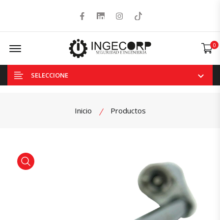
Facebook
LinkedIn
Instagram
Tiktok
Offcanvas Menu Open
0
SELECCIONE
Inicio
Productos
product view