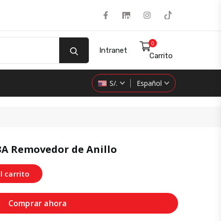
Facebook
LinkedIn
Instagram
Tiktok
0
Intranet
Carrito
S/.
Español
3A Removedor de Anillo
product 
l carrito
Comprar ahora