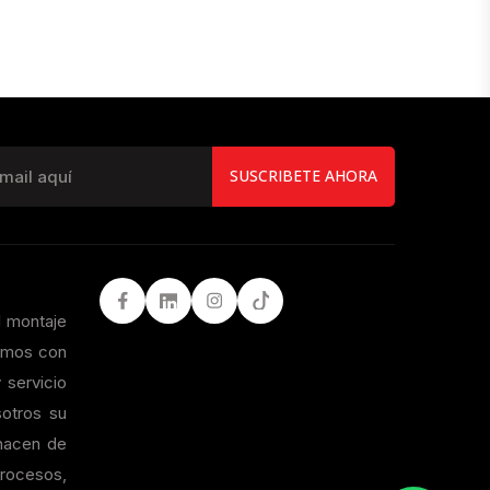
SUSCRIBETE AHORA
Facebook
LinkedIn
Instagram
Tiktok
l montaje
tamos con
 servicio
otros su
 hacen de
procesos,