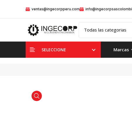
ventas@ingecorpperu.com
info@ingecorpsascolomb
Marcas
SELECCIONE
product view