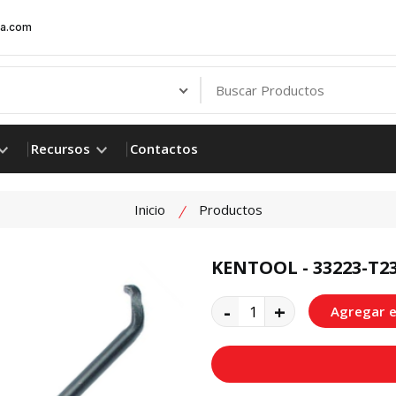
ia.com
Recursos
Contactos
Inicio
Productos
KENTOOL - 33223-T2
product view
-
+
Agregar e