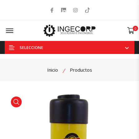
Facebook
LinkedIn
Instagram
Tiktok
Offcanvas Menu Open
0
SELECCIONE
Inicio
Productos
product view