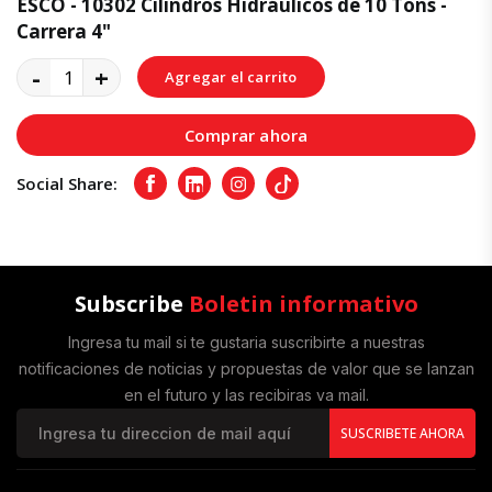
ESCO - 10302 Cilindros Hidráulicos de 10 Tons -
Carrera 4"
-
+
Agregar el carrito
Comprar ahora
Social Share:
Facebook
LinkedIn
Instagram
Tiktok
Subscribe
Boletin informativo
Ingresa tu mail si te gustaria suscribirte a nuestras
notificaciones de noticias y propuestas de valor que se lanzan
en el futuro y las recibiras va mail.
SUSCRIBETE AHORA